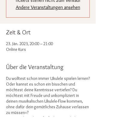
Tickets stehen nicht zum Verkauf
Andere Veranstaltungen ansehen
Zeit & Ort
23. Jän. 2023, 20:00 – 21:00
Online Kurs
Über die Veranstaltung
Du wolltest schon immer Ukulele spielen lernen?
Oder kannst es schon ein bisschen und
möchtest deine Kenntnisse vertiefen? Du
möchtest mit Freude und unkompliziert in
deinen musikalischen Ukulele-Flow kommen,
ohne dafür dein gemütliches Zuhause verlassen
zu müssen=?
Dann mach mit beim fünfteiligen Workshop
"Ukulele für die Seele" jeweils montags 20-21h
online über Zoom! Der letzte Termin wird hybrid