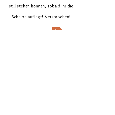
still stehen können, sobald ihr die
Scheibe auflegt! Versprochen!
Hier geht's zur CD!
> Termine
Zurück nach oben
Follow us on Social Media