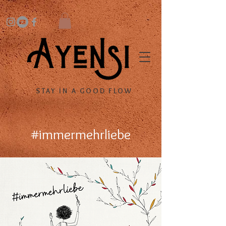
STAY IN A GOOD FLOW
#immermehrliebe