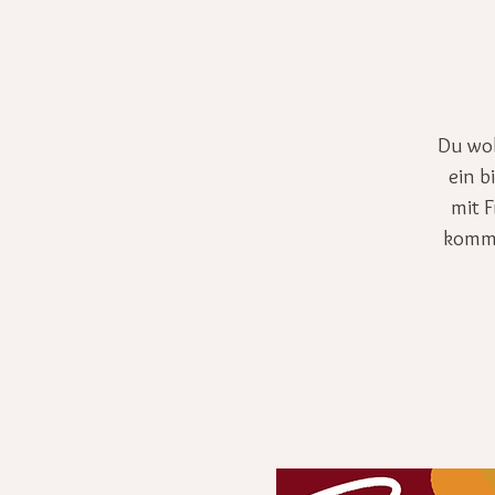
Du wol
ein b
mit 
komme