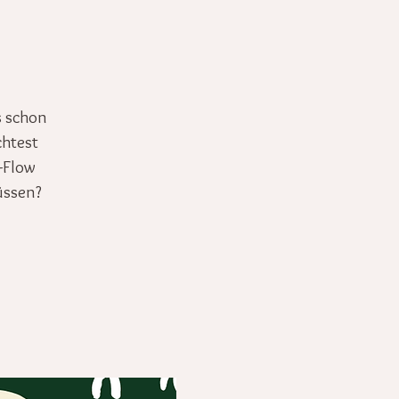
s schon
chtest
-Flow
üssen?