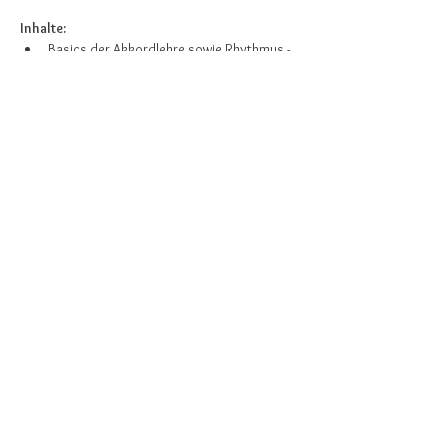
Inhalte:
Basics der Akkordlehre sowie Rhythmus - 
und Anschlagmuster
Tipps zu Technik aus jahrzehntelanger 
Erfahrung eines Saiteninstrument-Profis.
Weiterlesen >
Diese Veranstaltung teilen
Zurück nach oben