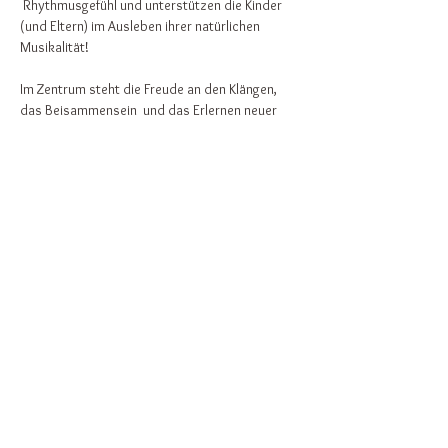
 Rhythmusgefühl und unterstützen die Kinder 
(und Eltern) im Ausleben ihrer natürlichen 
Musikalität!
Im Zentrum steht die Freude an den Klängen, 
das Beisammensein  und das Erlernen neuer 
Lieder für einen musikalischen Familienalltag!
Weiterlesen >
Diese Veranstaltung teilen
Zurück nach oben