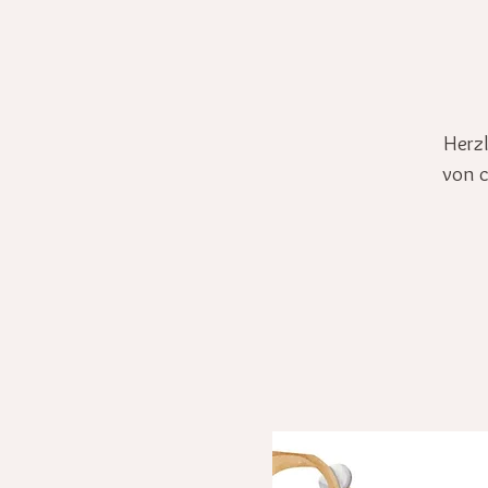
Herzl
von c