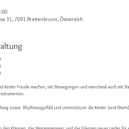
8:00
se 31, 7091 Breitenbrunn, Österreich
taltung
0
0
0 
 und Kinder Freude machen, mit Bewegungen und manchmal auch mit Ba
Instrumenten.
lung sowie  Rhythmusgefühl und unterstützen die Kinder (und Eltern) 
n den Klängen, das Beisammensein  und das Erlernen neuer Lieder für 