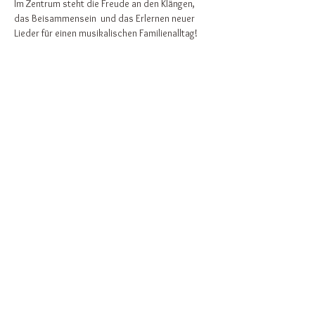
Im Zentrum steht die Freude an den Klängen, 
das Beisammensein  und das Erlernen neuer 
Lieder für einen musikalischen Familienalltag!
Einzelstunde: 12€
Weiterlesen >
Diese Veranstaltung teilen
Zurück nach oben