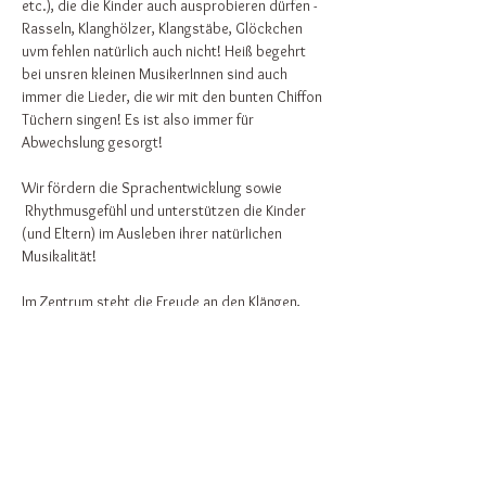
etc.), die die Kinder auch ausprobieren dürfen - 
Rasseln, Klanghölzer, Klangstäbe, Glöckchen 
uvm fehlen natürlich auch nicht! Heiß begehrt 
bei unsren kleinen MusikerInnen sind auch 
immer die Lieder, die wir mit den bunten Chiffon 
Tüchern singen! Es ist also immer für 
Abwechslung gesorgt! 
Wir fördern die Sprachentwicklung sowie 
 Rhythmusgefühl und unterstützen die Kinder 
(und Eltern) im Ausleben ihrer natürlichen 
Musikalität!
Im Zentrum steht die Freude an den Klängen, 
das Beisammensein  und das Erlernen neuer 
Lieder für einen musikalischen Familienalltag! 
Jede Woche kommt mindestens ein neues Lied 
dazu! 
Weiterlesen >