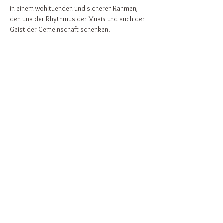
in einem wohltuenden und sicheren Rahmen, 
den uns der Rhythmus der Musik und auch der 
Geist der Gemeinschaft schenken.
Singen ist einfach gesund und stärkt Körper, 
Geist und Seele!
"If you want to sing out, sing out!"
Diese Veranstaltung teilen
Zurück nach oben