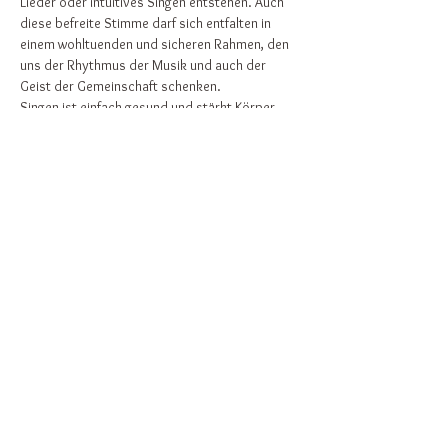
Lieder oder intuitives Singen entstehen. Auch 
diese befreite Stimme darf sich entfalten in 
einem wohltuenden und sicheren Rahmen, den 
uns der Rhythmus der Musik und auch der 
Geist der Gemeinschaft schenken.
Singen ist einfach gesund und stärkt Körper, 
Geist und Seele!
"If you want to sing out, sing out!"
Energieausgleich: 15-25€
Diese Veranstaltung teilen
Zurück nach oben