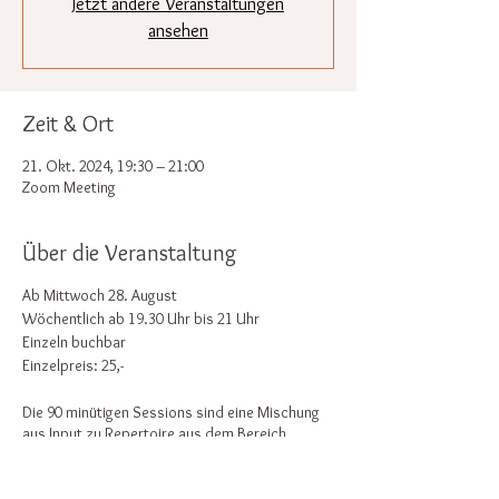
Jetzt andere Veranstaltungen
ansehen
Zeit & Ort
21. Okt. 2024, 19:30 – 21:00
Zoom Meeting
Über die Veranstaltung
Ab Mittwoch 28. August
Wöchentlich ab 19.30 Uhr bis 21 Uhr
Einzeln buchbar
Einzelpreis: 25,-
Die 90 minütigen Sessions sind eine Mischung
aus Input zu Repertoire aus dem Bereich
Mantra, Heartsongs und Lagerfeuer-Hits
(Evergreens), Technik, Rhythmik,
Harmonisierung sowie individuellem Einbringen