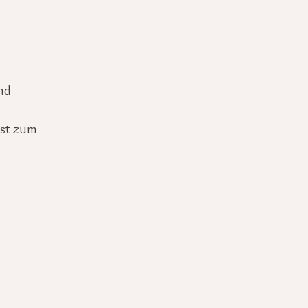
nd
nst zum