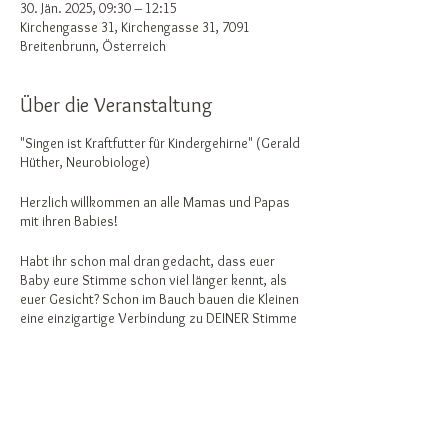
30. Jän. 2025, 09:30 – 12:15
Kirchengasse 31, Kirchengasse 31, 7091
Breitenbrunn, Österreich
Über die Veranstaltung
"Singen ist Kraftfutter für Kindergehirne" (Gerald
Hüther, Neurobiologe)
Herzlich willkommen an alle Mamas und Papas
mit ihren Babies!
Habt ihr schon mal dran gedacht, dass euer
Baby eure Stimme schon viel länger kennt, als
euer Gesicht? Schon im Bauch bauen die Kleinen
eine einzigartige Verbindung zu DEINER Stimme
auf!
Und bestimmt habt ihr schon davon gehört -
oder es vor allem auch schon selbst erlebt -
welch wundersame Wirkung Musik und allem
voran Gesang auf euer Kind haben kann? Es ist
Diese Veranstaltung teilen
eines der wichtigsten Instrumente zur Bindung