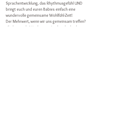
Sprachentwicklung, das Rhythmusgefühl UND 
bringt euch und euren Babies einfach eine 
wundervolle gemeinsame Wohlfühl-Zeit! 
Der Mehrwert, wenn wir uns gemeinsam treffen?
- Ihr lernt jede Woche neue Lieder, die ihr dann 
zu Hause singen könnt. 
Weiterlesen >
Diese Veranstaltung teilen
Zurück nach oben