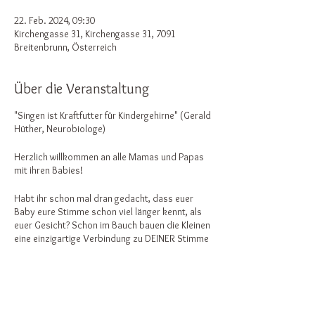
22. Feb. 2024, 09:30
Kirchengasse 31, Kirchengasse 31, 7091
Breitenbrunn, Österreich
Über die Veranstaltung
"Singen ist Kraftfutter für Kindergehirne" (Gerald
Hüther, Neurobiologe)
Herzlich willkommen an alle Mamas und Papas
mit ihren Babies!
Habt ihr schon mal dran gedacht, dass euer
Baby eure Stimme schon viel länger kennt, als
euer Gesicht? Schon im Bauch bauen die Kleinen
eine einzigartige Verbindung zu DEINER Stimme
auf!
Und bestimmt habt ihr schon davon gehört -
oder es vor allem auch schon selbst erlebt -
welch wundersame Wirkung Musik und allem
voran Gesang auf euer Kind haben kann? Es ist