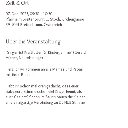
Zeit & Ort
07. Dez. 2023, 09:30 – 10:30
Pfarrheim Breitenbrunn, 1. Stock, Kirchengasse
39, 7091 Breitenbrunn, Österreich
Über die Veranstaltung
"Singen ist Kraftfutter für Kindergehirne" (Gerald
Hüther, Neurobiologe)
Herzlich willkommen an alle Mamas und Papas
mit ihren Babies!
Habt ihr schon mal dran gedacht, dass euer
Baby eure Stimme schon viel länger kennt, als
euer Gesicht? Schon im Bauch bauen die Kleinen
eine einzigartige Verbindung zu DEINER Stimme
auf!
Und bestimmt habt ihr schon davon gehört -
oder es vor allem auch schon selbst erlebt -
welch wundersame Wirkung Musik und allem