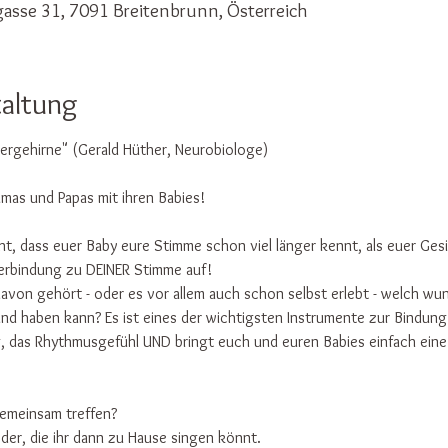
gasse 31, 7091 Breitenbrunn, Österreich
taltung
ndergehirne" (Gerald Hüther, Neurobiologe)  
amas und Papas mit ihren Babies!
ht, dass euer Baby eure Stimme schon viel länger kennt, als euer Ge
 Verbindung zu DEINER Stimme auf!
avon gehört - oder es vor allem auch schon selbst erlebt - welch w
ind haben kann? Es ist eines der wichtigsten Instrumente zur Bindung
g, das Rhythmusgefühl UND bringt euch und euren Babies einfach ein
emeinsam treffen?
eder, die ihr dann zu Hause singen könnt. 